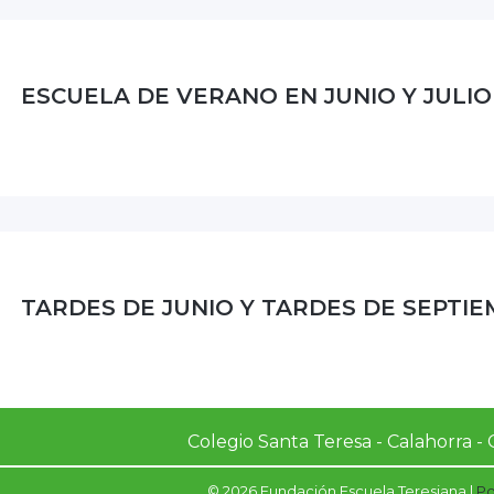
ESCUELA DE VERANO EN JUNIO Y JULIO
TARDES DE JUNIO Y TARDES DE SEPTI
Colegio Santa Teresa - Calahorra - C
© 2026 Fundación Escuela Teresiana |
Po