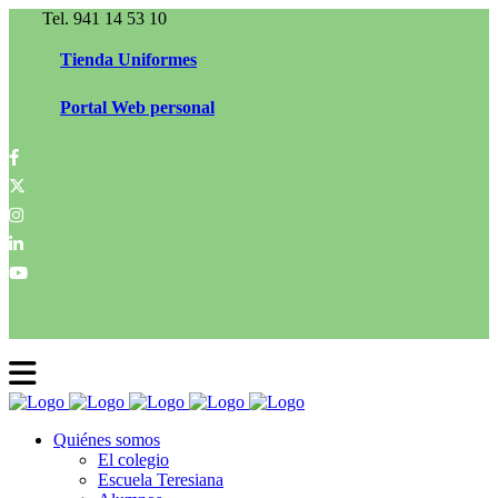
Tel. 941 14 53 10
Tienda Uniformes
Portal Web personal
Quiénes somos
El colegio
Escuela Teresiana